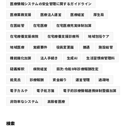
医療情報システムの安全管理に関するガイドライン
医療業務支援
医療法人運営
医療経営
厚生局
在医総管
在宅医療
在宅医療充実体制加算
在宅療養支援病院
在宅療養支援診療所
地域包括ケア
地域医療
実績要件
役員変更届
接遇
施設総管
機能強化加算
法人手続き
生成AI
生活習慣病管理料
疑義解釈
病院経営
目次:令和8年診療報酬改定
能見氏
診療報酬
資金繰り
運営管理
過疎地
電子カルテ
電子処方箋
電子的診療情報連携体制整備加算
非効率なシステム
高齢者医療
検索