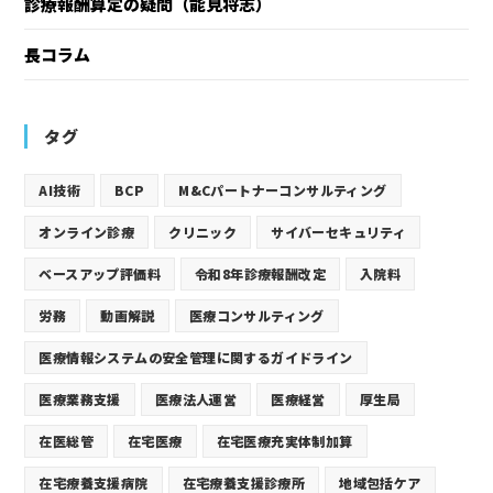
診療報酬算定の疑問（能見将志）
長コラム
タグ
AI技術
BCP
M&Cパートナーコンサルティング
オンライン診療
クリニック
サイバーセキュリティ
ベースアップ評価料
令和8年診療報酬改定
入院料
労務
動画解説
医療コンサルティング
医療情報システムの安全管理に関するガイドライン
医療業務支援
医療法人運営
医療経営
厚生局
在医総管
在宅医療
在宅医療充実体制加算
在宅療養支援病院
在宅療養支援診療所
地域包括ケア