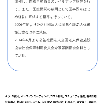
開催し、医療事務職員のレベルアップ指導を行
う。また、医療機関の顧問として医事課をはじ
め経営に直結する指導を行っている。
2006年度より公益社団法人福岡県介護老人保健
施設協会理事に就任。
2014年6月より公益社団法人全国老人保健施設
協会社会保障制度委員会介護報酬部会会員とし
て活動。
タグ
:
AI技術
,
オンラインミーティング
,
コスト抑制
,
コミュニティ連携
,
地域医療
,
技術導入
,
持続可能なシステム
,
未来展望
,
病院経営
,
紙カルテ
,
資金繰り
,
過疎地
,