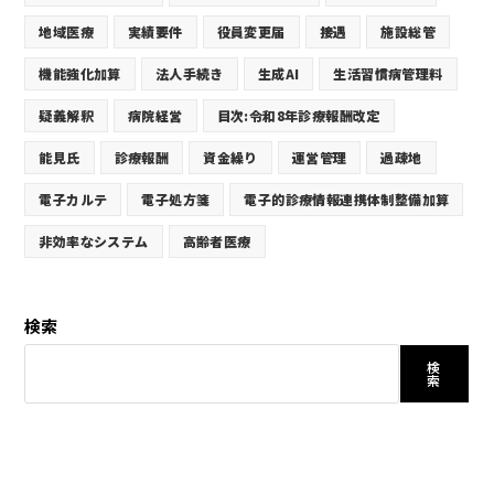
地域医療
実績要件
役員変更届
接遇
施設総管
機能強化加算
法人手続き
生成AI
生活習慣病管理料
疑義解釈
病院経営
目次:令和8年診療報酬改定
能見氏
診療報酬
資金繰り
運営管理
過疎地
電子カルテ
電子処方箋
電子的診療情報連携体制整備加算
非効率なシステム
高齢者医療
検索
検
索