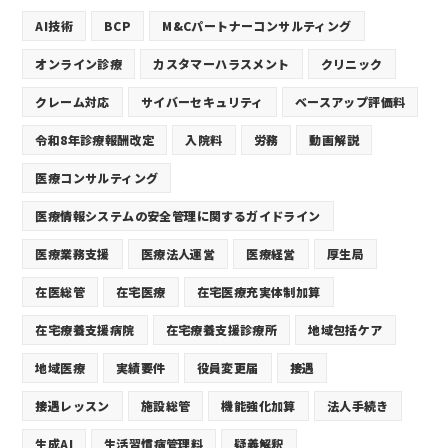
AI技術
BCP
M&Cパートナーコンサルティング
オンライン診療
カスタマーハラスメント
クリニック
クレーム対応
サイバーセキュリティ
ベースアップ評価料
令和8年診療報酬改定
入院料
労務
動画解説
医療コンサルティング
医療情報システムの安全管理に関するガイドライン
医療業務支援
医療法人運営
医療経営
厚生局
在医総管
在宅医療
在宅医療充実体制加算
在宅療養支援病院
在宅療養支援診療所
地域包括ケア
地域医療
実績要件
役員変更届
接遇
接遇レッスン
施設総管
機能強化加算
法人手続き
生成AI
生活習慣病管理料
疑義解釈