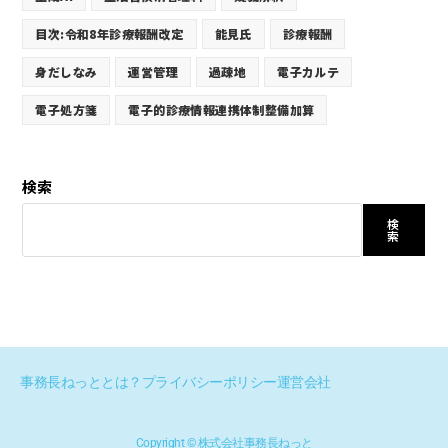
目次:令和8年診療報酬改定
能見氏
診療報酬
身だしなみ
運営管理
過疎地
電子カルテ
電子処方箋
電子的診療情報連携体制整備加算
検索
検
索
事務長ねっととは？
プライバシーポリシー
運営会社
Copyright © 株式会社事務長ねっと