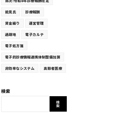
目次:令和8年診療報酬改定
能見氏
診療報酬
資金繰り
運営管理
過疎地
電子カルテ
電子処方箋
電子的診療情報連携体制整備加算
非効率なシステム
高齢者医療
検索
検
索