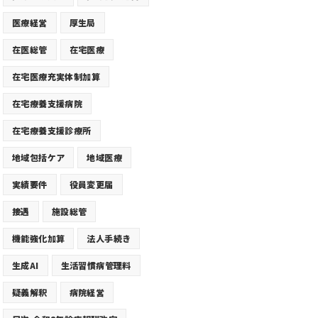
医療経営
厚生局
在医総管
在宅医療
在宅医療充実体制加算
在宅療養支援病院
在宅療養支援診療所
地域包括ケア
地域医療
実績要件
役員変更届
接遇
施設総管
機能強化加算
法人手続き
生成AI
生活習慣病管理料
疑義解釈
病院経営