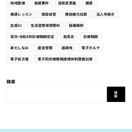
地域医療
実績要件
役員変更届
接遇
接遇レッスン
施設総管
機能強化加算
法人手続き
生成AI
生活習慣病管理料
疑義解釈
目次:令和8年診療報酬改定
能見氏
診療報酬
身だしなみ
運営管理
過疎地
電子カルテ
電子処方箋
電子的診療情報連携体制整備加算
検索
検
索