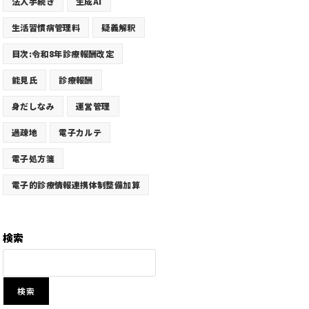
法人手続き
生成AI
生活習慣病管理料
疑義解釈
目次:令和8年診療報酬改定
能見氏
診療報酬
身だしなみ
運営管理
過疎地
電子カルテ
電子処方箋
電子的診療情報連携体制整備加算
検索
検索