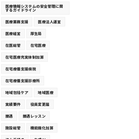
医療情報システムの安全管理に関
するガイドライン
医療業務支援
医療法人運営
医療経営
厚生局
在医総管
在宅医療
在宅医療充実体制加算
在宅療養支援病院
在宅療養支援診療所
地域包括ケア
地域医療
実績要件
役員変更届
接遇
接遇レッスン
施設総管
機能強化加算