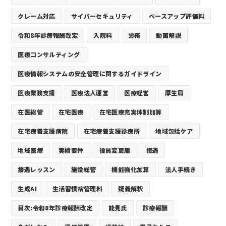
クレーム対応
サイバーセキュリティ
ベースアップ評価料
令和8年診療報酬改定
入院料
労務
動画解説
医療コンサルティング
医療情報システムの安全管理に関するガイドライン
医療業務支援
医療法人運営
医療経営
厚生局
在医総管
在宅医療
在宅医療充実体制加算
在宅療養支援病院
在宅療養支援診療所
地域包括ケア
地域医療
実績要件
役員変更届
接遇
接遇レッスン
施設総管
機能強化加算
法人手続き
生成AI
生活習慣病管理料
疑義解釈
目次:令和8年診療報酬改定
能見氏
診療報酬