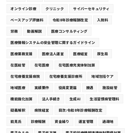
オンライン診療
クリニック
サイバーセキュリティ
ベースアップ評価料
令和8年診療報酬改定
入院料
労務
動画解説
医療コンサルティング
医療情報システムの安全管理に関するガイドライン
医療業務支援
医療法人運営
医療経営
厚生局
在医総管
在宅医療
在宅医療充実体制加算
在宅療養支援病院
在宅療養支援診療所
地域包括ケア
地域医療
実績要件
役員変更届
接遇
施設総管
機能強化加算
法人手続き
生成AI
生活習慣病管理料
疑義解釈
病院経営
目次:令和8年診療報酬改定
能見氏
診療報酬
資金繰り
運営管理
過疎地
電子カルテ
電子処方箋
電子的診療情報連携体制整備加算