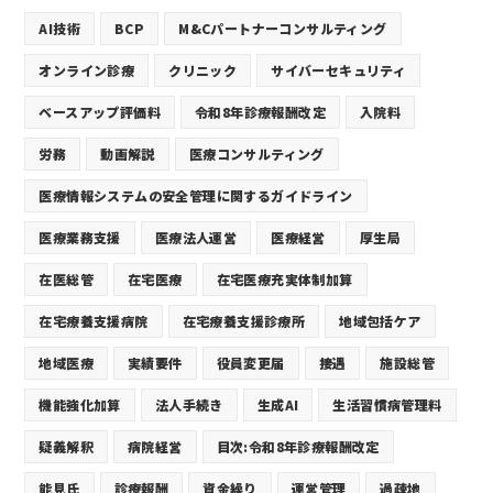
AI技術
BCP
M&Cパートナーコンサルティング
オンライン診療
クリニック
サイバーセキュリティ
ベースアップ評価料
令和8年診療報酬改定
入院料
労務
動画解説
医療コンサルティング
医療情報システムの安全管理に関するガイドライン
医療業務支援
医療法人運営
医療経営
厚生局
在医総管
在宅医療
在宅医療充実体制加算
在宅療養支援病院
在宅療養支援診療所
地域包括ケア
地域医療
実績要件
役員変更届
接遇
施設総管
機能強化加算
法人手続き
生成AI
生活習慣病管理料
疑義解釈
病院経営
目次:令和8年診療報酬改定
能見氏
診療報酬
資金繰り
運営管理
過疎地