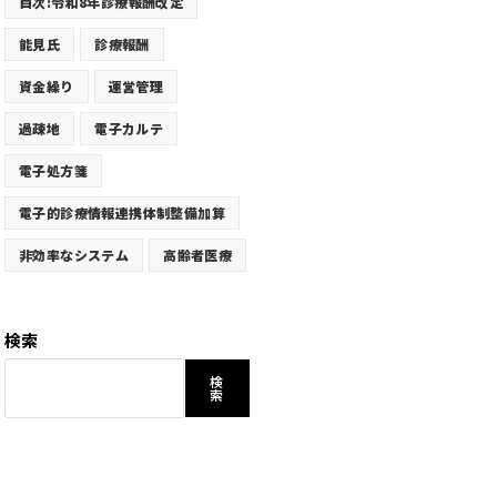
目次:令和8年診療報酬改定
能見氏
診療報酬
資金繰り
運営管理
過疎地
電子カルテ
電子処方箋
電子的診療情報連携体制整備加算
非効率なシステム
高齢者医療
検索
検
索