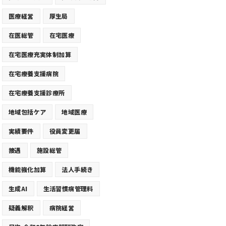
医療経営
厚生局
在医総管
在宅医療
在宅医療充実体制加算
在宅療養支援病院
在宅療養支援診療所
地域包括ケア
地域医療
実績要件
役員変更届
接遇
施設総管
機能強化加算
法人手続き
生成AI
生活習慣病管理料
疑義解釈
病院経営