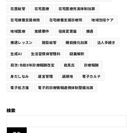
在医総管
在宅医療
在宅医療充実体制加算
在宅療養支援病院
在宅療養支援診療所
地域包括ケア
地域医療
実績要件
役員変更届
接遇
接遇レッスン
施設総管
機能強化加算
法人手続き
生成AI
生活習慣病管理料
疑義解釈
目次:令和8年診療報酬改定
能見氏
診療報酬
身だしなみ
運営管理
過疎地
電子カルテ
電子処方箋
電子的診療情報連携体制整備加算
検索