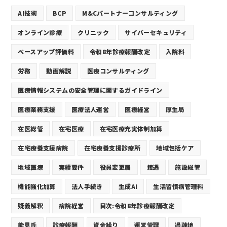
AI技術
BCP
M&Cパートナーコンサルティング
オンライン診療
クリニック
サイバーセキュリティ
ベースアップ評価料
令和8年診療報酬改定
入院料
労務
動画解説
医療コンサルティング
医療情報システムの安全管理に関するガイドライン
医療業務支援
医療法人運営
医療経営
厚生局
在医総管
在宅医療
在宅医療充実体制加算
在宅療養支援病院
在宅療養支援診療所
地域包括ケア
地域医療
実績要件
役員変更届
接遇
施設総管
機能強化加算
法人手続き
生成AI
生活習慣病管理料
疑義解釈
病院経営
目次:令和8年診療報酬改定
能見氏
診療報酬
資金繰り
運営管理
過疎地