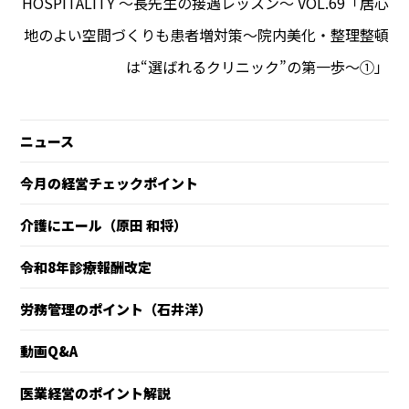
HOSPITALITY 〜長先生の接遇レッスン〜 VOL.69「居心
地のよい空間づくりも患者増対策～院内美化・整理整頓
は“選ばれるクリニック”の第一歩～①」
ニュース
今月の経営チェックポイント
介護にエール（原田 和将）
令和8年診療報酬改定
労務管理のポイント（石井洋）
動画Q&A
医業経営のポイント解説