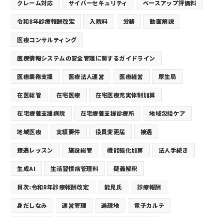
クレーム対応
サイバーセキュリティ
ベースアップ評価料
令和8年診療報酬改定
入院料
労務
動画解説
医療コンサルティング
医療情報システムの安全管理に関するガイドライン
医療業務支援
医療法人運営
医療経営
厚生局
在医総管
在宅医療
在宅医療充実体制加算
在宅療養支援病院
在宅療養支援診療所
地域包括ケア
地域医療
実績要件
役員変更届
接遇
接遇レッスン
施設総管
機能強化加算
法人手続き
生成AI
生活習慣病管理料
疑義解釈
目次:令和8年診療報酬改定
能見氏
診療報酬
身だしなみ
運営管理
過疎地
電子カルテ