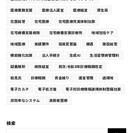
医療業務支援
医療法人運営
医療経営
厚生局
在医総管
在宅医療
在宅医療充実体制加算
在宅療養支援病院
在宅療養支援診療所
地域包括ケア
地域医療
実績要件
役員変更届
接遇
施設総管
機能強化加算
法人手続き
生成AI
生活習慣病管理料
疑義解釈
病院経営
目次:令和8年診療報酬改定
能見氏
診療報酬
資金繰り
運営管理
過疎地
電子カルテ
電子処方箋
電子的診療情報連携体制整備加算
非効率なシステム
高齢者医療
検索