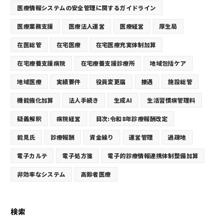
医療情報システムの安全管理に関するガイドライン
医療業務支援
医療法人運営
医療経営
厚生局
在医総管
在宅医療
在宅医療充実体制加算
在宅療養支援病院
在宅療養支援診療所
地域包括ケア
地域医療
実績要件
役員変更届
接遇
施設総管
機能強化加算
法人手続き
生成AI
生活習慣病管理料
疑義解釈
病院経営
目次:令和8年診療報酬改定
能見氏
診療報酬
資金繰り
運営管理
過疎地
電子カルテ
電子処方箋
電子的診療情報連携体制整備加算
非効率なシステム
高齢者医療
検索