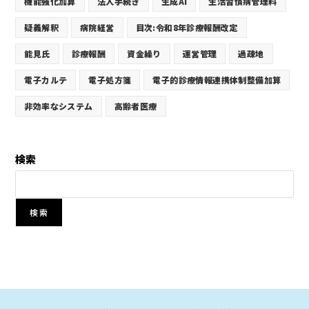
機能強化加算
法人手続き
生成AI
生活習慣病管理料
疑義解釈
病院経営
目次:令和8年診療報酬改定
能見氏
診療報酬
資金繰り
運営管理
過疎地
電子カルテ
電子処方箋
電子的診療情報連携体制整備加算
非効率なシステム
高齢者医療
検索
検索