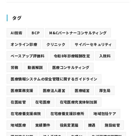
タグ
AI技術
BCP
M&Cパートナーコンサルティング
オンライン診療
クリニック
サイバーセキュリティ
ベースアップ評価料
令和8年診療報酬改定
入院料
労務
動画解説
医療コンサルティング
医療情報システムの安全管理に関するガイドライン
医療業務支援
医療法人運営
医療経営
厚生局
在医総管
在宅医療
在宅医療充実体制加算
在宅療養支援病院
在宅療養支援診療所
地域包括ケア
地域医療
実績要件
役員変更届
接遇
施設総管