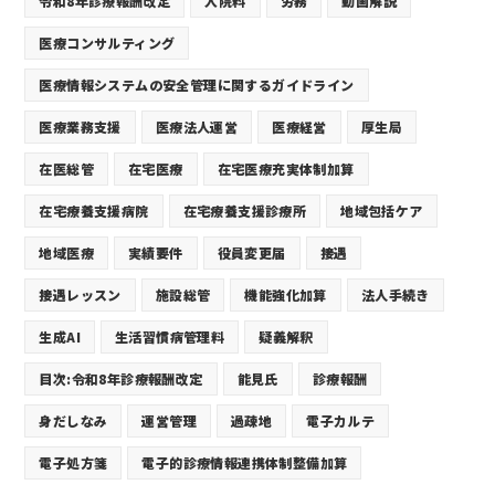
令和8年診療報酬改定
入院料
労務
動画解説
医療コンサルティング
医療情報システムの安全管理に関するガイドライン
医療業務支援
医療法人運営
医療経営
厚生局
在医総管
在宅医療
在宅医療充実体制加算
在宅療養支援病院
在宅療養支援診療所
地域包括ケア
地域医療
実績要件
役員変更届
接遇
接遇レッスン
施設総管
機能強化加算
法人手続き
生成AI
生活習慣病管理料
疑義解釈
目次:令和8年診療報酬改定
能見氏
診療報酬
身だしなみ
運営管理
過疎地
電子カルテ
電子処方箋
電子的診療情報連携体制整備加算