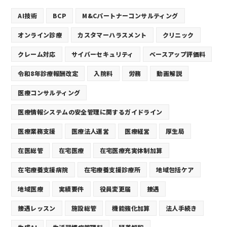
AI技術
BCP
M&Cパートナーコンサルティング
オンライン診療
カスタマーハラスメント
クリニック
クレーム対応
サイバーセキュリティ
ベースアップ評価料
令和8年診療報酬改定
入院料
労務
動画解説
医療コンサルティング
医療情報システムの安全管理に関するガイドライン
医療業務支援
医療法人運営
医療経営
厚生局
在医総管
在宅医療
在宅医療充実体制加算
在宅療養支援病院
在宅療養支援診療所
地域包括ケア
地域医療
実績要件
役員変更届
接遇
接遇レッスン
施設総管
機能強化加算
法人手続き