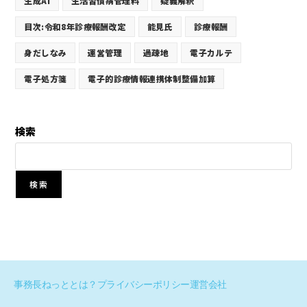
生成AI
生活習慣病管理料
疑義解釈
目次:令和8年診療報酬改定
能見氏
診療報酬
身だしなみ
運営管理
過疎地
電子カルテ
電子処方箋
電子的診療情報連携体制整備加算
検索
検索
事務長ねっととは？
プライバシーポリシー
運営会社