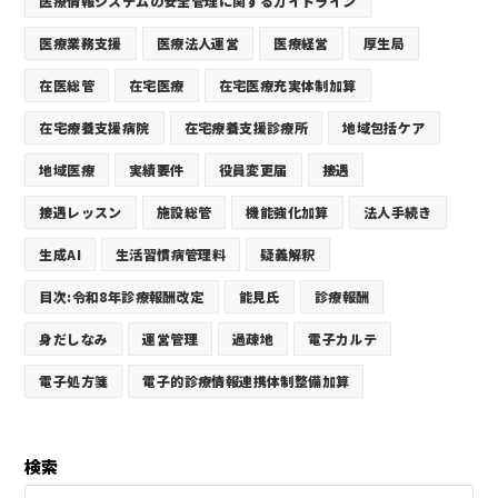
医療情報システムの安全管理に関するガイドライン
医療業務支援
医療法人運営
医療経営
厚生局
在医総管
在宅医療
在宅医療充実体制加算
在宅療養支援病院
在宅療養支援診療所
地域包括ケア
地域医療
実績要件
役員変更届
接遇
接遇レッスン
施設総管
機能強化加算
法人手続き
生成AI
生活習慣病管理料
疑義解釈
目次:令和8年診療報酬改定
能見氏
診療報酬
身だしなみ
運営管理
過疎地
電子カルテ
電子処方箋
電子的診療情報連携体制整備加算
検索