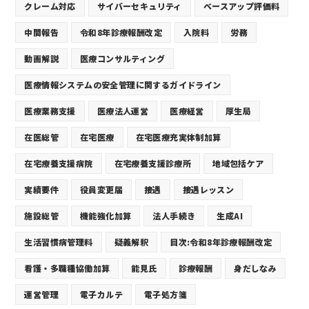
クレーム対応
サイバーセキュリティ
ベースアップ評価料
中間報告
令和8年診療報酬改定
入院料
労務
動画解説
医療コンサルティング
医療情報システムの安全管理に関するガイドライン
医療業務支援
医療法人運営
医療経営
厚生局
在医総管
在宅医療
在宅医療充実体制加算
在宅療養支援病院
在宅療養支援診療所
地域包括ケア
実績要件
役員変更届
接遇
接遇レッスン
施設総管
機能強化加算
法人手続き
生成AI
生活習慣病管理料
疑義解釈
目次:令和8年診療報酬改定
看護・多職種協働加算
能見氏
診療報酬
身だしなみ
運営管理
電子カルテ
電子処方箋