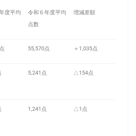
年度平均
令和６年度平均
増減差額
点数
5点
55,570点
＋1,035点
点
5,241点
△154点
点
1,241点
△1点