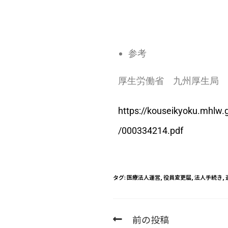
参考
厚生労働省 九州厚生局 
https://kouseikyoku.mhlw
/000334214.pdf
タグ
:
医療法人運営
,
役員変更届
,
法人手続き
,
前の投稿