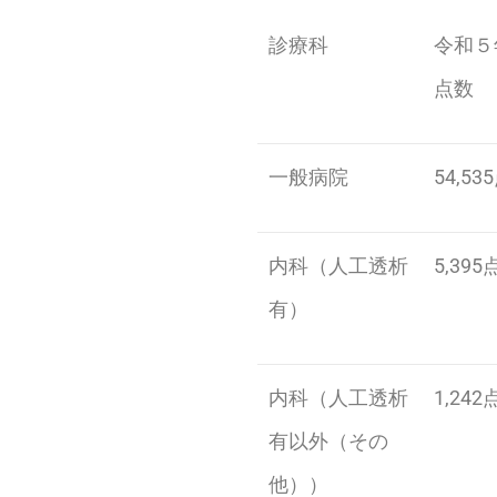
診療科
令和５
点数
一般病院
54,53
内科（人工透析
5,395
有）
内科（人工透析
1,242
有以外（その
他））