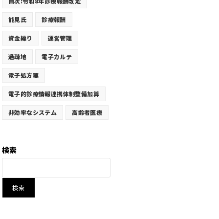
目次:令和8年診療報酬改定
能見氏
診療報酬
資金繰り
運営管理
過疎地
電子カルテ
電子処方箋
電子的診療情報連携体制整備加算
非効率なシステム
高齢者医療
検索
検索