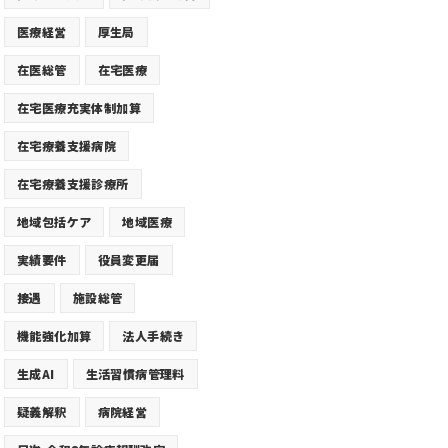
医療経営
厚生局
在医総管
在宅医療
在宅医療充実体制加算
在宅療養支援病院
在宅療養支援診療所
地域包括ケア
地域医療
実績要件
役員変更届
接遇
施設総管
機能強化加算
法人手続き
生成AI
生活習慣病管理料
疑義解釈
病院経営