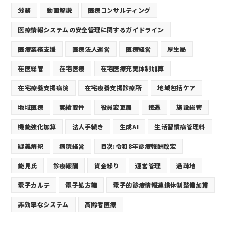
労務
動画解説
医療コンサルティング
医療情報システムの安全管理に関するガイドライン
医療業務支援
医療法人運営
医療経営
厚生局
在医総管
在宅医療
在宅医療充実体制加算
在宅療養支援病院
在宅療養支援診療所
地域包括ケア
地域医療
実績要件
役員変更届
接遇
施設総管
機能強化加算
法人手続き
生成AI
生活習慣病管理料
疑義解釈
病院経営
目次:令和8年診療報酬改定
能見氏
診療報酬
資金繰り
運営管理
過疎地
電子カルテ
電子処方箋
電子的診療情報連携体制整備加算
非効率なシステム
高齢者医療