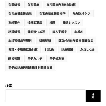
在医総管
在宅医療
在宅医療充実体制加算
在宅療養支援病院
在宅療養支援診療所
地域包括ケア
実績要件
役員変更届
接遇
接遇レッスン
施設総管
機能強化加算
法人手続き
生成AI
生活習慣病管理料
疑義解釈
目次:令和8年診療報酬改定
看護・多職種協働加算
能見氏
診療報酬
身だしなみ
運営管理
電子カルテ
電子処方箋
電子的診療情報連携体制整備加算
検索
検
索