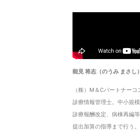
能見 将志（のうみ まさし
（株）M＆Cパートナーコ
診療情報管理士。中小規模
診療報酬改定、病棟再編等
提出加算の指導まで行う。