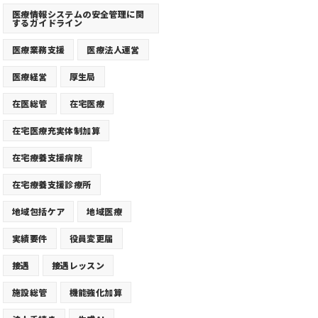
医療情報システムの安全管理に関
するガイドライン
医療業務支援
医療法人運営
医療経営
厚生局
在医総管
在宅医療
在宅医療充実体制加算
在宅療養支援病院
在宅療養支援診療所
地域包括ケア
地域医療
実績要件
役員変更届
接遇
接遇レッスン
施設総管
機能強化加算