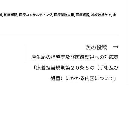
料
,
動画解説
,
医療コンサルティング
,
医療業務支援
,
医療経営
,
地域包括ケア
,
実
次の投稿
厚生局の指導等及び医療監視への対応策
「療養担当規則第２０条５の（手術及び
処置）にかかる内容について」