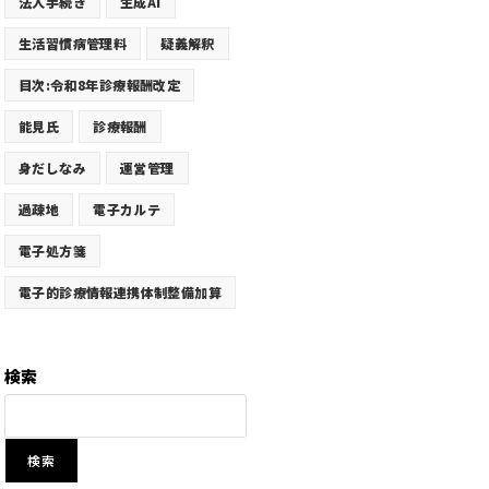
法人手続き
生成AI
生活習慣病管理料
疑義解釈
目次:令和8年診療報酬改定
能見氏
診療報酬
身だしなみ
運営管理
過疎地
電子カルテ
電子処方箋
電子的診療情報連携体制整備加算
検索
検索