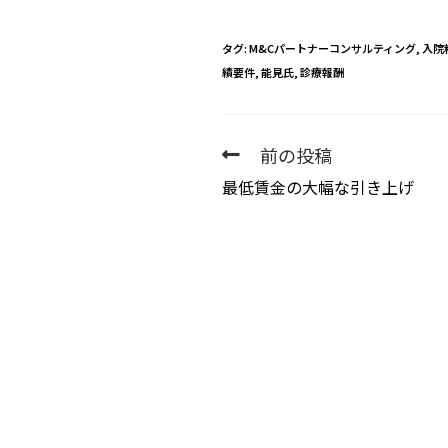
タグ
:
M&Cパートナーコンサルティング
,
入院
績要件
,
能見氏
,
診療報酬
前の投稿
最低賃金の大幅な引き上げ