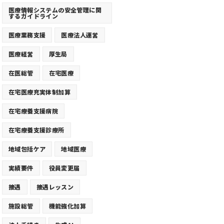
医療情報システムの安全管理に関
するガイドライン
医療業務支援
医療法人運営
医療経営
厚生局
在医総管
在宅医療
在宅医療充実体制加算
在宅療養支援病院
在宅療養支援診療所
地域包括ケア
地域医療
実績要件
役員変更届
接遇
接遇レッスン
施設総管
機能強化加算