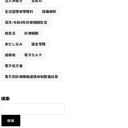
法人手続き
生成AI
生活習慣病管理料
疑義解釈
目次:令和8年診療報酬改定
能見氏
診療報酬
身だしなみ
運営管理
過疎地
電子カルテ
電子処方箋
電子的診療情報連携体制整備加算
検索
検索