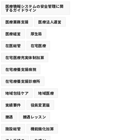
医療情報システムの安全管理に関
するガイドライン
医療業務支援
医療法人運営
医療経営
厚生局
在医総管
在宅医療
在宅医療充実体制加算
在宅療養支援病院
在宅療養支援診療所
地域包括ケア
地域医療
実績要件
役員変更届
接遇
接遇レッスン
施設総管
機能強化加算