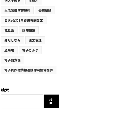
法人手続き
生成AI
生活習慣病管理料
疑義解釈
目次:令和8年診療報酬改定
能見氏
診療報酬
身だしなみ
運営管理
過疎地
電子カルテ
電子処方箋
電子的診療情報連携体制整備加算
検索
検
索