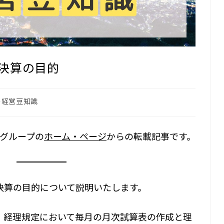
決算の目的
の経営豆知識
グループの
ホーム・ページ
からの転載記事です。
決算の目的について説明いたします。
、経理規定において毎月の月次試算表の作成と理