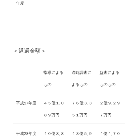
年度
＜返還金額＞
指導による
適時調査に
監査による
もの
よるもの
ものもの
平成27年度
４５億１,０
７６億３,３
２億９,２９
８９万円
５１万円
７万円
平成28年度
４０億８,８
４３億５,９
４億４,７０