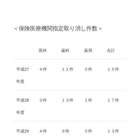
＜保険医療機関指定取り消し件数＞
医科
歯科
薬局
合計
平成27
４件
１１件
０件
１５件
年度
平成28
３件
１３件
１件
１７件
年度
平成29
４件
９件
０件
１３件