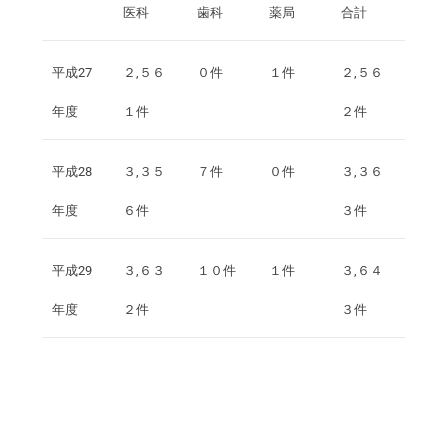
医科
歯科
薬局
合計
平成27
２,５６
０件
１件
２,５６
年度
１件
２件
平成28
３,３５
７件
０件
３,３６
年度
６件
３件
平成29
３,６３
１０件
１件
３,６４
年度
２件
３件