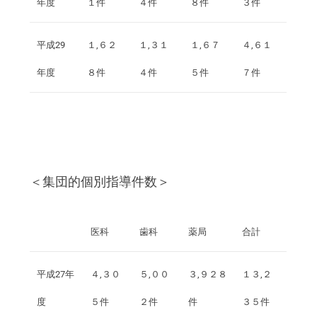
年度
１件
４件
８件
３件
平成29
１,６２
１,３１
１,６７
４,６１
年度
８件
４件
５件
７件
＜集団的個別指導件数＞
医科
歯科
薬局
合計
平成27年
４,３０
５,００
３,９２８
１３,２
度
５件
２件
件
３５件