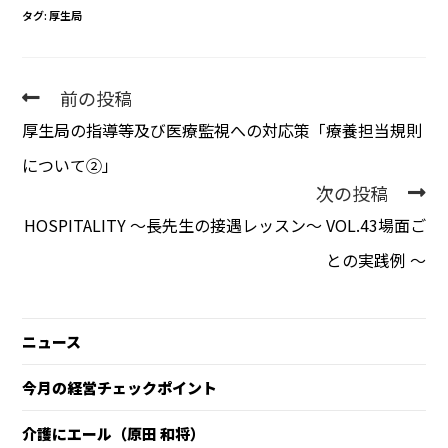
タグ
:
厚生局
前の投稿
厚生局の指導等及び医療監視への対応策「療養担当規則
について②」
次の投稿
HOSPITALITY 〜長先生の接遇レッスン〜 VOL.43場面ご
との実践例 〜
ニュース
今月の経営チェックポイント
介護にエール（原田 和将）