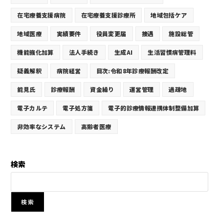
在宅療養支援病院
在宅療養支援診療所
地域包括ケア
地域医療
実績要件
役員変更届
接遇
施設総管
機能強化加算
法人手続き
生成AI
生活習慣病管理料
疑義解釈
病院経営
目次:令和8年診療報酬改定
能見氏
診療報酬
資金繰り
運営管理
過疎地
電子カルテ
電子処方箋
電子的診療情報連携体制整備加算
非効率なシステム
高齢者医療
検索
検索