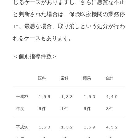
じるケースがありますし、さらに悪質な不正
と判断された場合は、保険医療機関の業務停
止、最悪な場合、取り消しという処分が行わ
れるケースもあります。
＜個別指導件数＞
医科
歯科
薬局
合計
平成27
１,５６
１,３３
１,５０
４,４０
年度
６件
１件
６件
３件
平成28
１,６０
１,３２
１,５９
４,５２