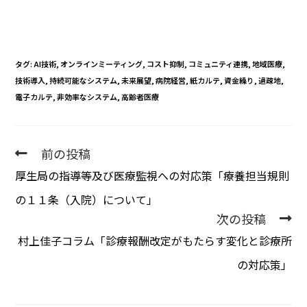
タグ
:
AI技術
,
オンラインミーティング
,
コスト抑制
,
コミュニティ連携
,
地域医療
,
技術導入
,
持続可能なシステム
,
未来展望
,
病院経営
,
紙カルテ
,
資金繰り
,
過疎地
,
電子カルテ
,
非効率なシステム
,
高齢者医療
前の投稿
厚生局の指導等及び医療監視への対応策「療養担当規則
の１１条（入院）について」
次の投稿
村上佳子コラム「診療報酬改定がもたらす変化と診療所
の対応策」