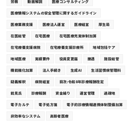
労務
動画解説
医療コンサルティング
医療情報システムの安全管理に関するガイドライン
医療業務支援
医療法人運営
医療経営
厚生局
在医総管
在宅医療
在宅医療充実体制加算
在宅療養支援病院
在宅療養支援診療所
地域包括ケア
地域医療
実績要件
役員変更届
接遇
施設総管
機能強化加算
法人手続き
生成AI
生活習慣病管理料
疑義解釈
病院経営
目次:令和8年診療報酬改定
能見氏
診療報酬
資金繰り
運営管理
過疎地
電子カルテ
電子処方箋
電子的診療情報連携体制整備加算
非効率なシステム
高齢者医療