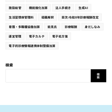
施設総管
機能強化加算
法人手続き
生成AI
生活習慣病管理料
疑義解釈
目次:令和8年診療報酬改定
看護・多職種協働加算
能見氏
診療報酬
身だしなみ
運営管理
電子カルテ
電子処方箋
電子的診療情報連携体制整備加算
検索
検
索