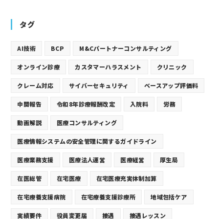
タグ
AI技術
BCP
M&Cパートナーコンサルティング
オンライン診療
カスタマーハラスメント
クリニック
クレーム対応
サイバーセキュリティ
ベースアップ評価料
中間報告
令和8年診療報酬改定
入院料
労務
動画解説
医療コンサルティング
医療情報システムの安全管理に関するガイドライン
医療業務支援
医療法人運営
医療経営
厚生局
在医総管
在宅医療
在宅医療充実体制加算
在宅療養支援病院
在宅療養支援診療所
地域包括ケア
実績要件
役員変更届
接遇
接遇レッスン