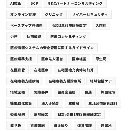
AI技術
BCP
M&Cパートナーコンサルティング
オンライン診療
クリニック
サイバーセキュリティ
ベースアップ評価料
令和8年診療報酬改定
入院料
労務
動画解説
医療コンサルティング
医療情報システムの安全管理に関するガイドライン
医療業務支援
医療法人運営
医療経営
厚生局
在医総管
在宅医療
在宅医療充実体制加算
在宅療養支援病院
在宅療養支援診療所
地域包括ケア
地域医療
実績要件
役員変更届
接遇
施設総管
機能強化加算
法人手続き
生成AI
生活習慣病管理料
疑義解釈
病院経営
目次:令和8年診療報酬改定
能見氏
診療報酬
資金繰り
運営管理
過疎地