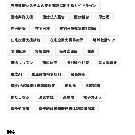
医療情報システムの安全管理に関するガイドライン
医療業務支援
医療法人運営
医療経営
厚生局
在医総管
在宅医療
在宅医療充実体制加算
在宅療養支援病院
在宅療養支援診療所
地域包括ケア
地域医療
実績要件
役員変更届
接遇
接遇レッスン
施設総管
機能強化加算
法人手続き
生成AI
生活習慣病管理料
疑義解釈
目次:令和8年診療報酬改定
能見氏
診療報酬
身だしなみ
運営管理
過疎地
電子カルテ
電子処方箋
電子的診療情報連携体制整備加算
検索