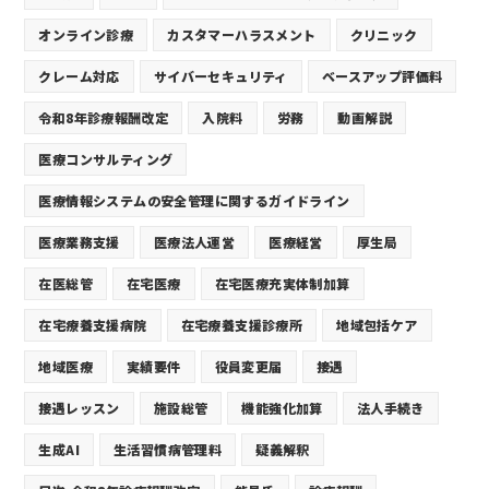
オンライン診療
カスタマーハラスメント
クリニック
クレーム対応
サイバーセキュリティ
ベースアップ評価料
令和8年診療報酬改定
入院料
労務
動画解説
医療コンサルティング
医療情報システムの安全管理に関するガイドライン
医療業務支援
医療法人運営
医療経営
厚生局
在医総管
在宅医療
在宅医療充実体制加算
在宅療養支援病院
在宅療養支援診療所
地域包括ケア
地域医療
実績要件
役員変更届
接遇
接遇レッスン
施設総管
機能強化加算
法人手続き
生成AI
生活習慣病管理料
疑義解釈