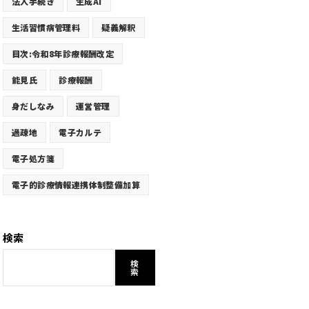
法人手続き
生成AI
生活習慣病管理料
疑義解釈
目次:令和8年診療報酬改定
能見氏
診療報酬
身だしなみ
運営管理
過疎地
電子カルテ
電子処方箋
電子的診療情報連携体制整備加算
検索
検
索