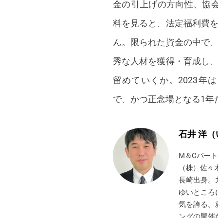
金の引上げの方向性、協
料を見ると、法定福利費
ん。限られた資金の中で
秀な人材を獲得・育成し
留めていくか。2023
で、かつ正念場となる1年
石井 洋（
M＆Cパー
（株）佐々
長崎出身。
ゆいところ
気を誇る。
ングの開催