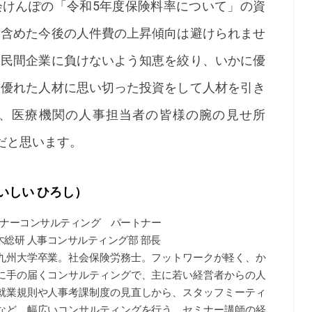
会けんぽの「令和5年度保険料率について」の資
を含めた今後の人件費の上昇傾向は避けられませ
、民間企業に負けないよう知恵を絞り、いかに優
、優れた人材に思い切った投資をして人材を引き
年は、医療機関の人事担当者の皆様の腕の見せ所
だと思います。
いしい ひろし）
トナーコンサルティング パートナー
木総研 人事コンサルティング部 部長
九州大学卒業。社会保険労務士。フットワークが軽く、か
に手の届くコンサルティングで、主に若い経営者からの人
就業規則や人事考課制度の見直しから、スタッフミーティ
など、幅広いコンサルティングを行う。セミナー講師の経