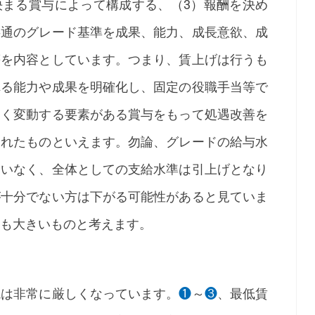
決まる賞与によって構成する、（3）報酬を決め
共通のグレード基準を成果、能力、成長意欲、成
等を内容としています。つまり、賃上げは行うも
れる能力や成果を明確化し、固定の役職手当等で
きく変動する要素がある賞与をもって処遇改善を
されたものといえます。勿論、グレードの給与水
違いなく、全体としての支給水準は引上げとなり
が十分でない方は下がる可能性があると見ていま
も大きいものと考えます。
は非常に厳しくなっています。
❶
～
❸
、最低賃