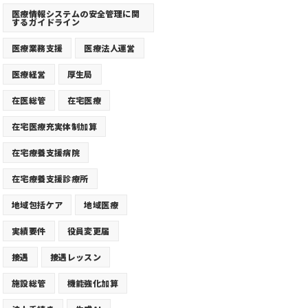
医療情報システムの安全管理に関
するガイドライン
医療業務支援
医療法人運営
医療経営
厚生局
在医総管
在宅医療
在宅医療充実体制加算
在宅療養支援病院
在宅療養支援診療所
地域包括ケア
地域医療
実績要件
役員変更届
接遇
接遇レッスン
施設総管
機能強化加算